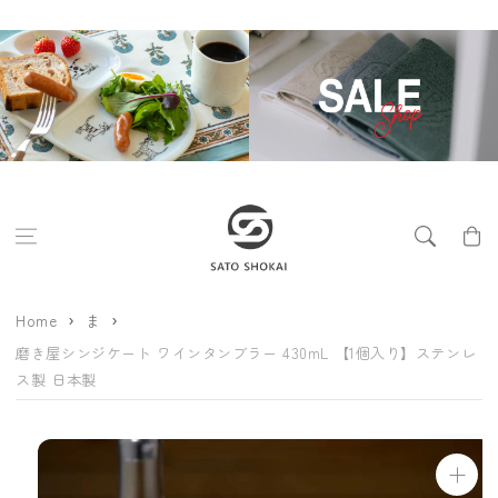
コンテンツに進
む
カ
ー
ト
Home
ま
磨き屋シンジケート ワインタンブラー 430mL 【1個入り】ステンレ
ス製 日本製
商品情報にスキ
ップ