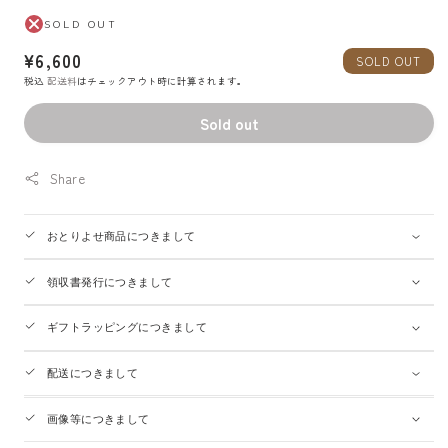
SOLD OUT
通
¥6,600
SOLD OUT
常
税込
配送料
はチェックアウト時に計算されます。
価
Sold out
格
Share
おとりよせ商品につきまして
領収書発行につきまして
ギフトラッピングにつきまして
配送につきまして
画像等につきまして