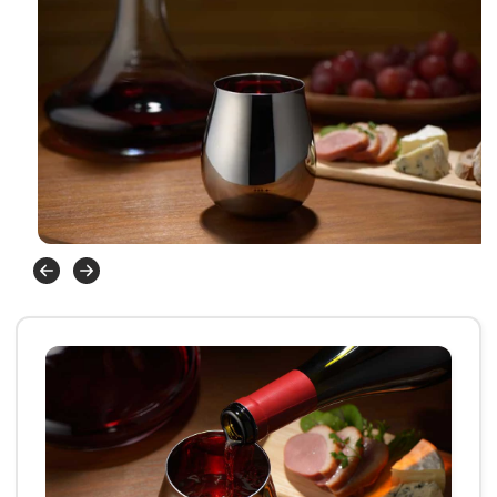
モ
ー
ダ
ル
で
メ
デ
ィ
ア
(1)
を
開
く