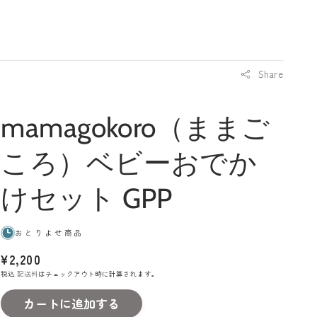
イ
ト
ン
Share
mamagokoro（ままご
ころ）ベビーおでか
けセット GPP
おとりよせ商品
通
¥2,200
常
税込
配送料
はチェックアウト時に計算されます。
価
カートに追加する
格