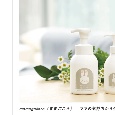
mamagokoro（ままごころ） - ママの気持ちか