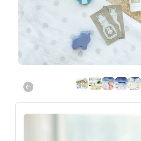
モ
ー
ダ
ル
で
メ
デ
ィ
ア
(1)
を
開
く