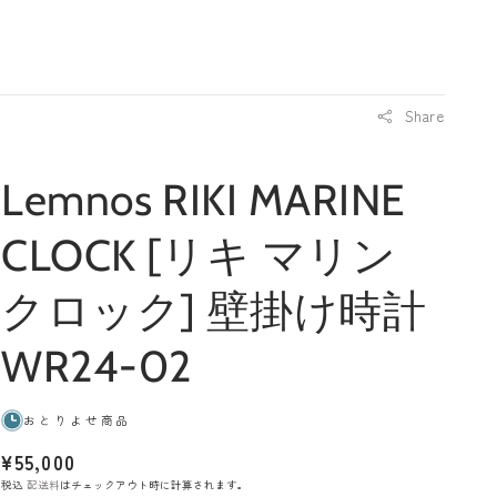
イ
ト
ン
Share
Lemnos RIKI MARINE
CLOCK [リキ マリン
クロック] 壁掛け時計
WR24-02
おとりよせ商品
通
¥55,000
常
税込
配送料
はチェックアウト時に計算されます。