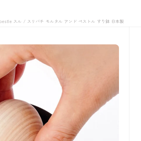
nd pestle スル / スリバチ モルタル アンド ペストル すり鉢 日本製