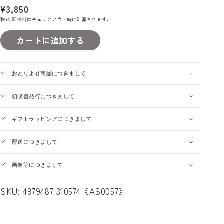
通
¥3,850
常
税込
配送料
はチェックアウト時に計算されます。
価
カートに追加する
格
おとりよせ商品につきまして
領収書発行につきまして
ギフトラッピングにつきまして
配送につきまして
画像等につきまして
SKU:
4979487 310574《AS0057》