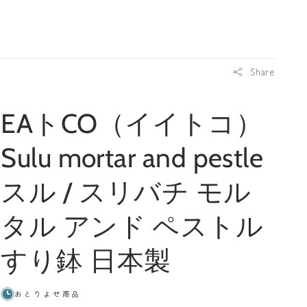
イ
ト
ン
Share
EAトCO（イイトコ）
Sulu mortar and pestle
スル / スリバチ モル
タル アンド ペストル
すり鉢 日本製
おとりよせ商品