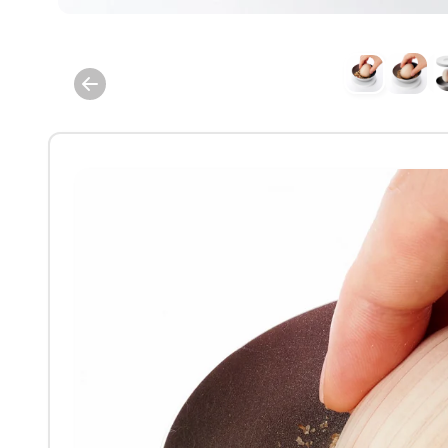
モ
ー
ダ
ル
で
メ
デ
ィ
ア
(1)
を
開
く