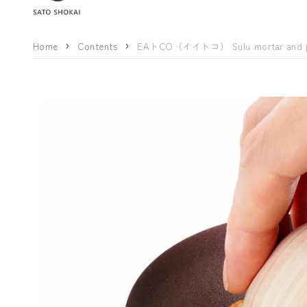
Home
Contents
EAトCO（イイトコ） Sulu mortar a
商品情報にス
キップ