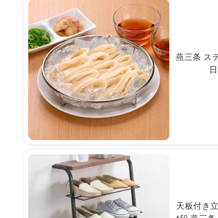
燕三条 ステ
日
天板付き