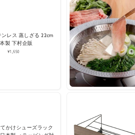
ンレス 蒸しざる 22cm
本製 下村企販
通
¥1,650
常
価
格
立てかけシューズラック