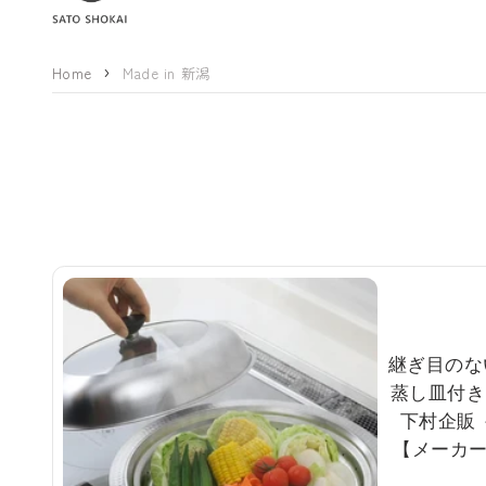
Home
Made in 新潟
継ぎ目のな
蒸し皿付き 
下村企販
【メーカ