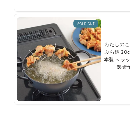
SOLD OUT
わたしのこ
ぷら鍋 20
本製 ＜ラ
製造