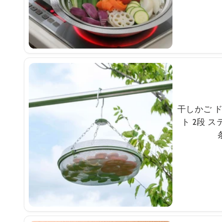
干しかご 
ト 2段 