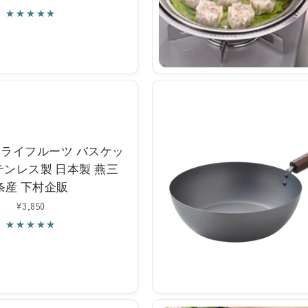
常
価
格
ドライフルーツ バスケッ
ステンレス製 日本製 燕三
条産 下村企販
通
¥3,850
常
価
格