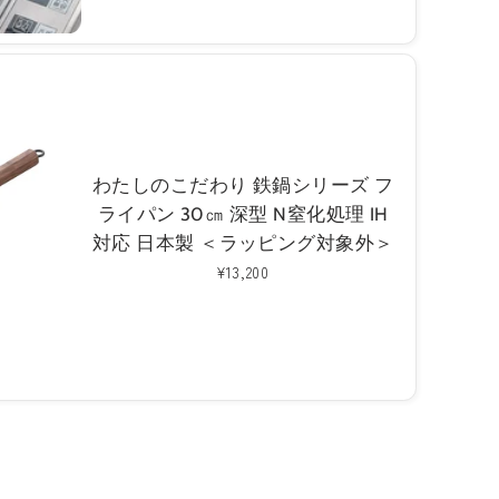
わたしのこだわり 鉄鍋シリーズ フ
ライパン 30㎝ 深型 N窒化処理 IH
対応 日本製 ＜ラッピング対象外＞
通
¥13,200
常
価
格