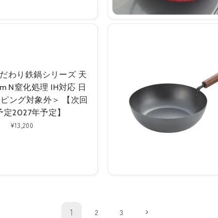
だわり鉄鍋シリーズ 天
cm N窒化処理 IH対応 日
ッピング対象外＞ 【次回
予定2027年予定】
通
¥13,200
常
価
格
1
2
3