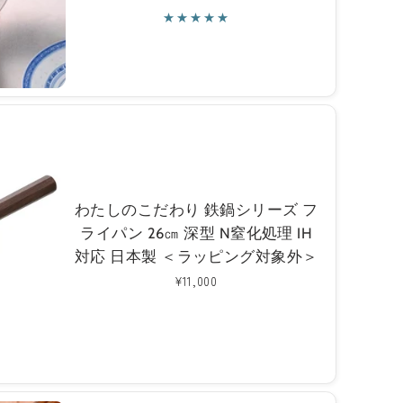
常
価
格
わたしのこだわり 鉄鍋シリーズ フ
ライパン 26㎝ 深型 N窒化処理 IH
対応 日本製 ＜ラッピング対象外＞
通
¥11,000
常
価
格