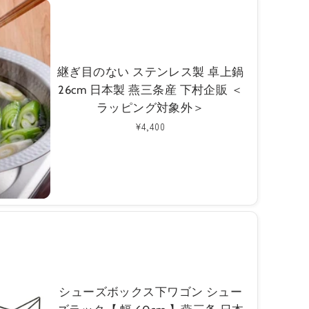
継ぎ目のない ステンレス製 卓上鍋
26cm 日本製 燕三条産 下村企販 ＜
ラッピング対象外＞
通
¥4,400
常
価
格
シューズボックス下ワゴン シュー