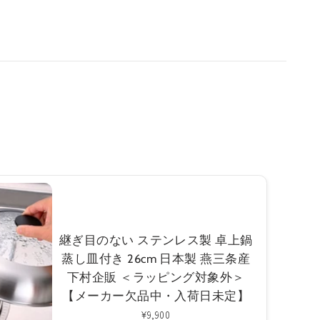
イ
ト
ン
継ぎ目のない ステンレス製 卓上鍋
蒸し皿付き 26cm 日本製 燕三条産
下村企販 ＜ラッピング対象外＞
【メーカー欠品中・入荷日未定】
通
¥9,900