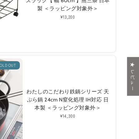
ズラック【 幅 60cm 】燕三条 日本
製 ＜ラッピング対象外＞
通
¥13,200
常
価
格
★ レビュー
OLD OUT
わたしのこだわり鉄鍋シリーズ 天
ぷら鍋 24cm N窒化処理 IH対応 日
本製 ＜ラッピング対象外＞
通
¥14,300
常
価
格