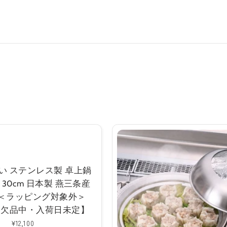
い ステンレス製 卓上鍋
30cm 日本製 燕三条産
 ＜ラッピング対象外＞
ー欠品中・入荷日未定】
通
¥12,100