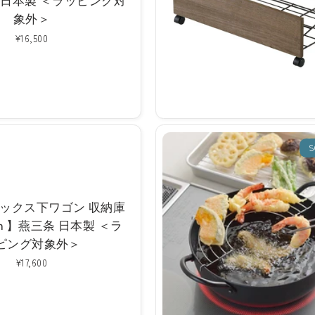
条 日本製 ＜ラッピング対
象外＞
通
¥16,500
常
価
格
S
ックス下ワゴン 収納庫
cm 】燕三条 日本製 ＜ラ
ピング対象外＞
通
¥17,600
常
価
格