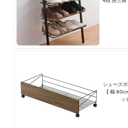
4段 燕三
シューズボ
【 幅 80
ッ