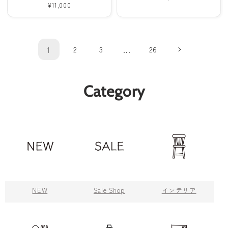
通
¥11,000
常
常
価
価
格
格
1
2
3
…
26
Category
NEW
Sale Shop
インテリア