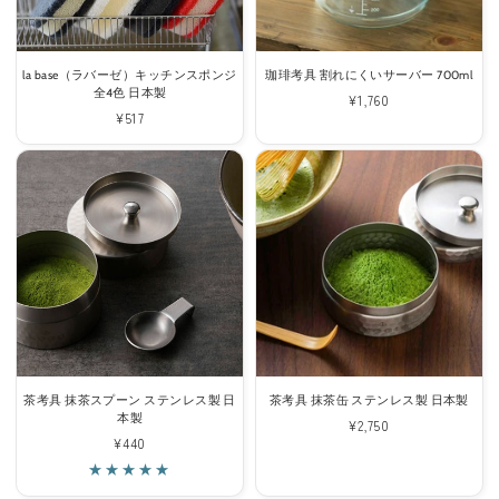
la base（ラバーゼ）キッチンスポンジ
珈琲考具 割れにくいサーバー 700ml
全4色 日本製
通
¥1,760
通
¥517
常
常
価
価
格
格
茶考具 抹茶スプーン ステンレス製 日
茶考具 抹茶缶 ステンレス製 日本製
本製
通
¥2,750
通
¥440
常
常
価
価
格