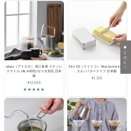
格
★ レビュー
aikata（アイカタ） 燕三条産 ステンレ
EAトCO（イイトコ） Nulu butter knife
スケトル 1.8L IH対応/ガス火対応 日本
ヌル / バターナイフ 日本製
製
通
¥1,320
通
¥12,000
常
常
価
価
格
格