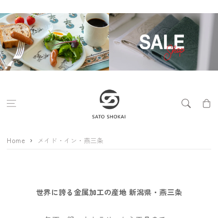
コンテンツに進
む
カ
ー
ト
Home
メイド・イン・燕三条
世界に誇る金属加工の産地 新潟県・燕三条