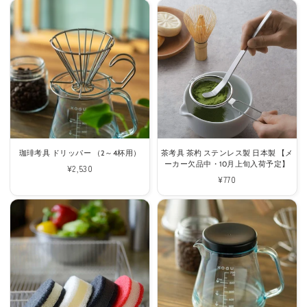
珈琲考具 ドリッパー （2～4杯用）
茶考具 茶杓 ステンレス製 日本製 【メ
ーカー欠品中・10月上旬入荷予定】
通
¥2,530
通
¥770
常
常
価
価
格
格