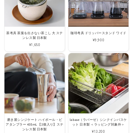
茶考具 茶葉を出さない茶こし 大 ステ
珈琲考具 ドリッパースタンド ワイド
ンレス製 日本製
通
¥9,900
通
¥1,650
常
常
価
価
格
格
磨き屋シンジケート ハイボール・ビ
la base（ラバーゼ）シンクインバスケ
アタンブラー 435mL 【2個入り】ステ
ット 日本製 ＜ラッピング対象外＞
ンレス製 日本製
通
¥13,200